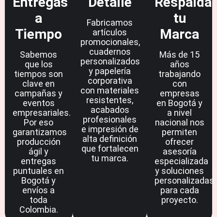
Entregas
Detalle
Respalda
a
tu
Fabricamos
Tiempo
Marca
artículos
promocionales,
cuadernos
Sabemos
Más de 15
personalizados
que los
años
y papelería
tiempos son
trabajando
corporativa
clave en
con
con materiales
campañas y
empresas
resistentes,
eventos
en Bogotá y
acabados
empresariales.
a nivel
profesionales
Por eso
nacional nos
e impresión de
garantizamos
permiten
alta definición
producción
ofrecer
que fortalecen
ágil y
asesoría
tu marca.
entregas
especializada
puntuales en
y soluciones
Bogotá y
personalizadas
envíos a
para cada
toda
proyecto.
Colombia.